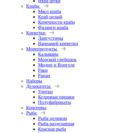
Икра щуки
Крабы
Мясо краба
Краб целый
Конечности краба
Фаланги краба
Креветки
Лангустины
Ваннамей креветки
Морепродукты
Кальмары
Морской гребешок
Мидии и Вонголе
Раки
Рапан
Наборы
Деликатесы
Улитки
Кедровые орешки
Полуфабрикаты
Консервы
Рыба
Рыба целиком
Рыба разделанная
Красная рыба