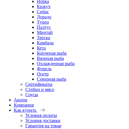
Нерка
Кижуч
Сибас
Дорадо
Тунец
Палтус
Минтай
Треска
Камбала
Кета
Копченая рыба
Вяленая рыба
Охлажденная рыба
Форель
Осетр
Северная рыба
Сертификаты
Стейки и мясо
Соусы
Акции
Компания
Как купить
Условия оплаты
Условия доставки
Гарантия на товар