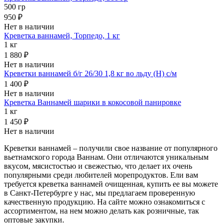
500 гр
950 ₽
Нет в наличии
Креветка ваннамей, Торпедо, 1 кг
1 кг
1 880 ₽
Нет в наличии
Креветки ваннамей б/г 26/30 1,8 кг во льду (H) с/м
1 400 ₽
Нет в наличии
Креветка Ваннамей шарики в кокосовой панировке
1 кг
1 450 ₽
Нет в наличии
Креветки ваннамей – получили свое название от популярного
вьетнамского города Ваннам. Они отличаются уникальным
вкусом, мясистостью и свежестью, что делает их очень
популярными среди любителей морепродуктов. Ели вам
требуется креветка ваннамей очищенная, купить ее вы можете
в Санкт-Петербурге у нас, мы предлагаем проверенную
качественную продукцию. На сайте можно ознакомиться с
ассортиментом, на нем можно делать как розничные, так
оптовые закупки.