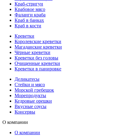
Краб-стригун
Крабовое мясо
Фаланги краба
Краб в банках
Краб в кости
Креветки
Королевские креветки
Магаданские креветки
Чёрные креветки
Креветки без головы
Очищенные креветки
Креветки в панировке
Деликатесы
Стейки и мясо
Морской гребешок
Морепродукты
Кедровые орешки
Вкусные соусы
Консервы
О компании
О компании