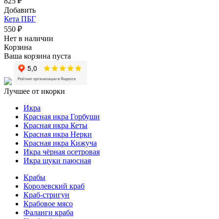
825 ₽
Добавить
Кета ПБГ
550 ₽
Нет в наличии
Корзина
Ваша корзина пуста
Лучшее от икорки
Икра
Красная икра Горбуши
Красная икра Кеты
Красная икра Нерки
Красная икра Кижуча
Икра чёрная осетровая
Икра щуки паюсная
Крабы
Королевский краб
Краб-стригун
Крабовое мясо
Фаланги краба