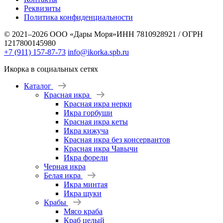
Реквизиты
Политика конфиденциальности
© 2021–2026 ООО «Дары Моря»
ИНН 7810928921 / ОГРН
1217800145980
+7 (911) 157-87-73
info@ikorka.spb.ru
Икорка в социальных сетях
Каталог
Красная икра
Красная икра нерки
Икра горбуши
Красная икра кеты
Икра кижуча
Красная икра без консервантов
Красная икра Чавычи
Икра форели
Черная икра
Белая икра
Икра минтая
Икра щуки
Крабы
Мясо краба
Краб целый