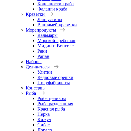
Конечности краба
Фаланги краба
Креветки
Лангустины
Ваннамей креветки
Морепродукты
Кальмары
Морской гребешок
Мидии и Вонголе
Раки
Рапан
Наборы
Деликатесы
Улитки
Кедровые орешки
Полуфабрикаты
Консервы
Рыба
Рыба целиком
Рыба разделанная
Красная рыба
Нерка
Кижуч
Сибас
Дорадо