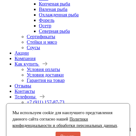
Копченая рыба
Вяленая рыба
Охлажденная рыба
Форель
Осетр
Северная рыба
Сертификаты
Стейки и мясо
Соусы
Акции
Компания
Как купить
Условия оплаты
Условия доставки
Гарантия на товар
Отзывы
Контакты
Телефоны
+7 (911) 157-87-73
+7 (911) 917-12-96
Мы используем cookie для наилучшего представления
Заказать звонок
Контактная информация
данного сайта согласно нашей
Политики
конфиденциальности и обработки персональных данных
.
196158, Россия, Санкт-Петербург, Московское шоссе, 21
К1