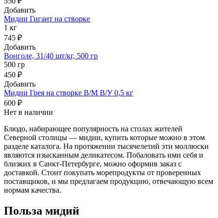
550 ₽
Добавить
Мидии Гигант на створке
1 кг
745 ₽
Добавить
Вонголе, 31/40 шт/кг, 500 гр
500 гр
450 ₽
Добавить
Мидии Грея на створке В/М В/У 0,5 кг
600 ₽
Нет в наличии
Блюдо, набирающее популярность на столах жителей
Северной столицы — мидии, купить которые можно в этом
разделе каталога. На протяжении тысячелетий эти моллюски
являются изысканным деликатесом. Побаловать ими себя и
близких в Санкт-Петербурге, можно оформив заказ с
доставкой. Стоит покупать морепродукты от проверенных
поставщиков, и мы предлагаем продукцию, отвечающую всем
нормам качества.
Польза мидий