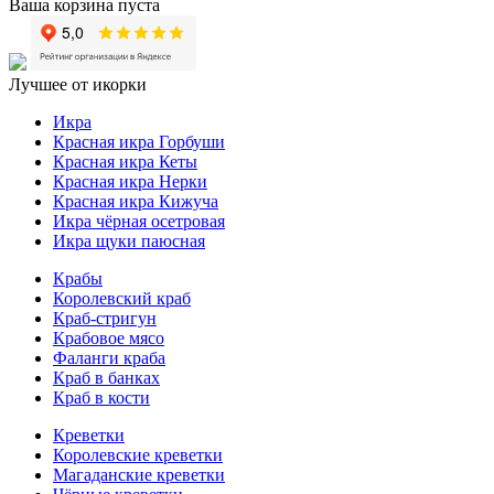
Ваша корзина пуста
Лучшее от икорки
Икра
Красная икра Горбуши
Красная икра Кеты
Красная икра Нерки
Красная икра Кижуча
Икра чёрная осетровая
Икра щуки паюсная
Крабы
Королевский краб
Краб-стригун
Крабовое мясо
Фаланги краба
Краб в банках
Краб в кости
Креветки
Королевские креветки
Магаданские креветки