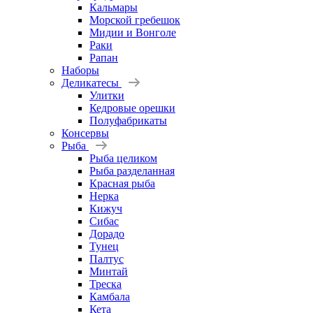
Кальмары
Морской гребешок
Мидии и Вонголе
Раки
Рапан
Наборы
Деликатесы
Улитки
Кедровые орешки
Полуфабрикаты
Консервы
Рыба
Рыба целиком
Рыба разделанная
Красная рыба
Нерка
Кижуч
Сибас
Дорадо
Тунец
Палтус
Минтай
Треска
Камбала
Кета