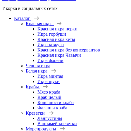
Икорка в социальных сетях
Каталог
Красная икра
Красная икра нерки
Икра горбуши
Красная икра кеты
Икра кижуча
Красная икра без консервантов
Красная икра Чавычи
Икра форели
Черная икра
Белая икра
Икра минтая
Икра щуки
Крабы
Мясо краба
Краб целый
Конечности краба
Фаланги краба
Креветки
Лангустины
Ваннамей креветки
Морепродукты