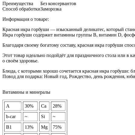
Преимущества
Без консервантов
Способ обработки
Заморозка
Информация о товаре:
Красная икра горбуши — изысканный деликатес, который стан
Икра горбуши содержит витамины группы В, витамин D, фосфо
Благодаря своему богатому составу, красная икра горбуши сп
Этот товар идеально подойдёт для праздничного стола или в ка
о своём здоровье.
Блюда, с которыми хорошо сочетается красная икра горбуши: б
Повод для подарка: Новый год, Рождество, день рождения, юби
Витамины и минералы
A
30%
Ca
28%
b-car
~
Si
~
В1
13%
Mg
75%