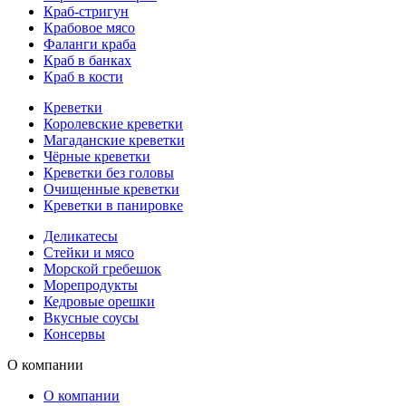
Краб-стригун
Крабовое мясо
Фаланги краба
Краб в банках
Краб в кости
Креветки
Королевские креветки
Магаданские креветки
Чёрные креветки
Креветки без головы
Очищенные креветки
Креветки в панировке
Деликатесы
Стейки и мясо
Морской гребешок
Морепродукты
Кедровые орешки
Вкусные соусы
Консервы
О компании
О компании