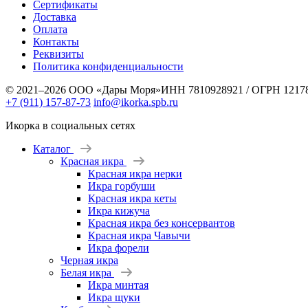
Сертификаты
Доставка
Оплата
Контакты
Реквизиты
Политика конфиденциальности
© 2021–2026 ООО «Дары Моря»
ИНН 7810928921 / ОГРН 1217
+7 (911) 157-87-73
info@ikorka.spb.ru
Икорка в социальных сетях
Каталог
Красная икра
Красная икра нерки
Икра горбуши
Красная икра кеты
Икра кижуча
Красная икра без консервантов
Красная икра Чавычи
Икра форели
Черная икра
Белая икра
Икра минтая
Икра щуки