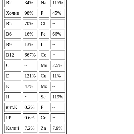
B2
34%
Na
115%
Холин
98%
P
45%
B5
70%
Cl
~
B6
16%
Fe
66%
B9
13%
I
~
B12
667%
Co
~
C
~
Mn
2.5%
D
121%
Cu
11%
E
47%
Mo
~
H
~
Se
119%
вит.К
0.2%
F
~
PP
0.6%
Cr
~
Калий
7.2%
Zn
7.9%