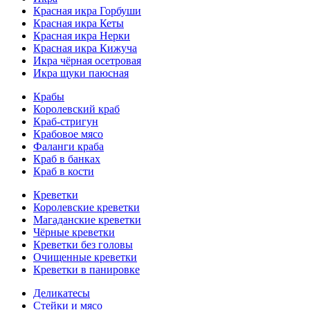
Красная икра Горбуши
Красная икра Кеты
Красная икра Нерки
Красная икра Кижуча
Икра чёрная осетровая
Икра щуки паюсная
Крабы
Королевский краб
Краб-стригун
Крабовое мясо
Фаланги краба
Краб в банках
Краб в кости
Креветки
Королевские креветки
Магаданские креветки
Чёрные креветки
Креветки без головы
Очищенные креветки
Креветки в панировке
Деликатесы
Стейки и мясо