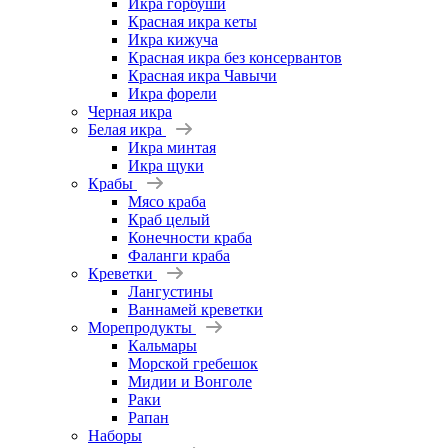
Икра горбуши
Красная икра кеты
Икра кижуча
Красная икра без консервантов
Красная икра Чавычи
Икра форели
Черная икра
Белая икра
Икра минтая
Икра щуки
Крабы
Мясо краба
Краб целый
Конечности краба
Фаланги краба
Креветки
Лангустины
Ваннамей креветки
Морепродукты
Кальмары
Морской гребешок
Мидии и Вонголе
Раки
Рапан
Наборы