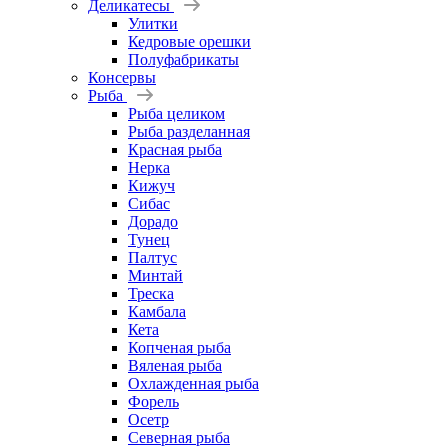
Деликатесы
Улитки
Кедровые орешки
Полуфабрикаты
Консервы
Рыба
Рыба целиком
Рыба разделанная
Красная рыба
Нерка
Кижуч
Сибас
Дорадо
Тунец
Палтус
Минтай
Треска
Камбала
Кета
Копченая рыба
Вяленая рыба
Охлажденная рыба
Форель
Осетр
Северная рыба